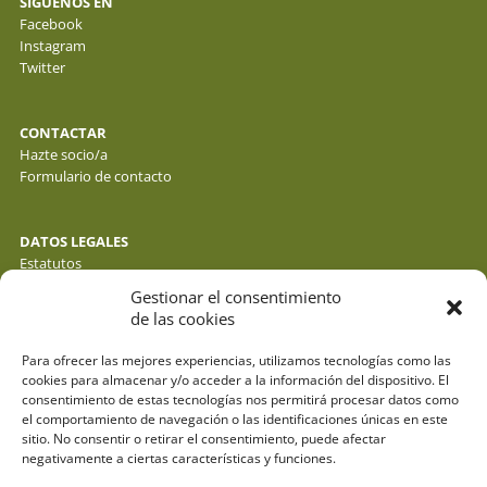
SÍGUENOS EN
Facebook
Instagram
Twitter
CONTACTAR
Hazte socio/a
Formulario de contacto
DATOS LEGALES
Estatutos
Política de privacidad de datos
Gestionar el consentimiento
Política de cookies
de las cookies
Aviso legal
Para ofrecer las mejores experiencias, utilizamos tecnologías como las
cookies para almacenar y/o acceder a la información del dispositivo. El
consentimiento de estas tecnologías nos permitirá procesar datos como
el comportamiento de navegación o las identificaciones únicas en este
sitio. No consentir o retirar el consentimiento, puede afectar
negativamente a ciertas características y funciones.