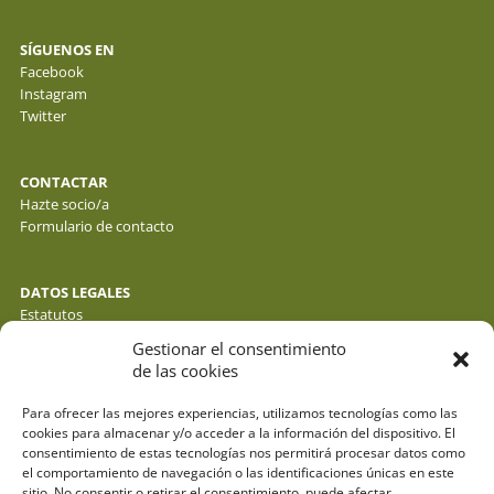
SÍGUENOS EN
Facebook
Instagram
Twitter
CONTACTAR
Hazte socio/a
Formulario de contacto
DATOS LEGALES
Estatutos
Política de privacidad de datos
Gestionar el consentimiento
Política de cookies
de las cookies
Aviso legal
Para ofrecer las mejores experiencias, utilizamos tecnologías como las
cookies para almacenar y/o acceder a la información del dispositivo. El
consentimiento de estas tecnologías nos permitirá procesar datos como
el comportamiento de navegación o las identificaciones únicas en este
sitio. No consentir o retirar el consentimiento, puede afectar