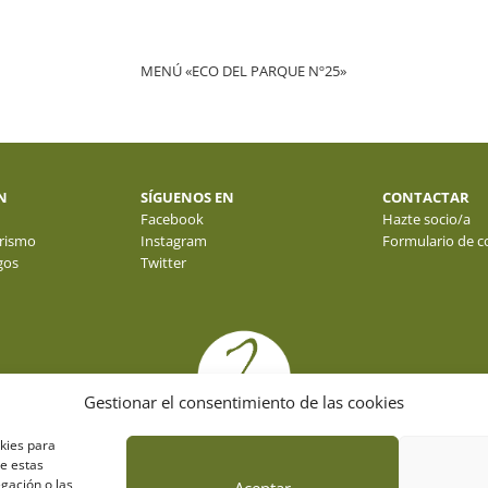
MENÚ «ECO DEL PARQUE Nº25»
N
SÍGUENOS EN
CONTACTAR
Facebook
Hazte socio/a
rismo
Instagram
Formulario de c
gos
Twitter
Gestionar el consentimiento de las cookies
okies para
de estas
gación o las
Aceptar