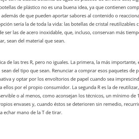
las botellas de plástico no es una buena idea, ya que contienen c
 A, además de que pueden aportar sabores al contenido o reaccion
pción sería la de toda la vida: las botellas de cristal reutilizable
ede ser las de acero inoxidable, que, incluso, conservan más tiem
ar, sean del material que sean.
ca de las tres R, pero no iguales. La primera, la más importante, 
es, sean del tipo que sean. Renunciar a comprar esos paquetes de
ativa y optar por los envoltorios de papel cuando sea imprescindib
 ellos por el propio consumidor. La segunda R es la de reutiliza
nservible o al menos, como aconsejan los técnicos, un mínimo de
pios envases y, cuando éstos se deterioren sin remedio, recurrir a
 echar mano de la T de tirar.