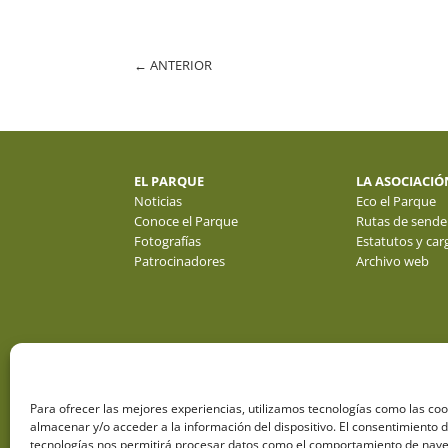
←
ANTERIOR
EL PARQUE
LA ASOCIACIÓ
Noticias
Eco el Parque
Conoce el Parque
Rutas de sende
Fotografías
Estatutos y car
Patrocinadores
Archivo web
Para ofrecer las mejores experiencias, utilizamos tecnologías como las co
almacenar y/o acceder a la información del dispositivo. El consentimiento 
tecnologías nos permitirá procesar datos como el comportamiento de nave