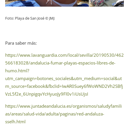
Foto: Playa de San José © JMJ
Para saber más:
https://www.lavanguardia.com/local/sevilla/20190530/462
566183028/andalucia-fumar-playas-espacios-libres-de-
humo.html?
utm_campaign=botones_sociales&utm_medium=social&ut
m_source=facebook&fbclid=IwAR0Suey6fWoWND2Vh2SBfj
VzL5f2e_6UnpigqvYcHyuoJy9Fl0v1iUsUjsI
https://www.juntadeandalucia.es/organismos/saludyfamili
as/areas/salud-vida/adulta/paginas/red-andaluza-
sselh.html