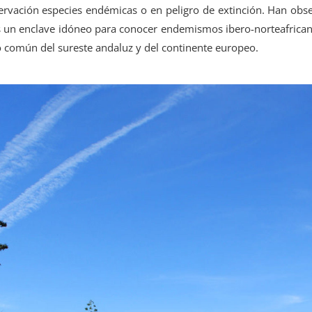
rvación especies endémicas o en peligro de extinción. Han obse
 un enclave idóneo para conocer endemismos ibero-norteafricano
o común del sureste andaluz y del continente europeo.