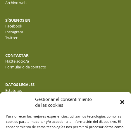
Archivo web
SÍGUENOS EN
Facebook
Instagram
Twitter
CONTACTAR
Hazte socio/a
Formulario de contacto
DATOS LEGALES
Estatutos
Política de privacidad de datos
Gestionar el consentimiento
Política de cookies
de las cookies
Aviso legal
Para ofrecer las mejores experiencias, utilizamos tecnologías como las
cookies para almacenar y/o acceder a la información del dispositivo. El
consentimiento de estas tecnologías nos permitirá procesar datos como