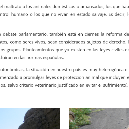
 del maltrato a los animales domésticos o amansados, los que ha
rol humano o los que no vivan en estado salvaje. Es decir, l
debate parlamentario, también está en ciernes la reforma del 
éstos, como seres vivos, sean considerados sujetos de derecho. L
s grupos. Planteamientos que ya existen en las leyes civiles de
luirán en las normas españolas.
utonómicas, la situación en nuestro país es muy heterogénea e in
zado a promulgar leyes de protección animal que incluyen el ll
, salvo criterio veterinario justificado en evitar el sufrimiento