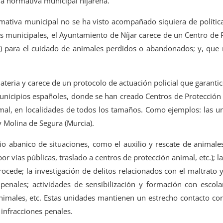
la normativa municipal nijareña.
ativa municipal no se ha visto acompañado siquiera de política
s municipales, el Ayuntamiento de Níjar carece de un Centro de 
a) para el cuidado de animales perdidos o abandonados; y, que
ateria y carece de un protocolo de actuación policial que garanti
municipios españoles, donde se han creado Centros de Protección
nimal, en localidades de todos los tamaños. Como ejemplos: las un
 y Molina de Segura (Murcia).
o abanico de situaciones, como el auxilio y rescate de animale
r vías públicas, traslado a centros de protección animal, etc.); l
ede; la investigación de delitos relacionados con el maltrato 
 penales; actividades de sensibilización y formación con escol
animales, etc. Estas unidades mantienen un estrecho contacto co
e infracciones penales.