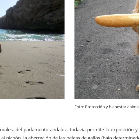
Foto: Protección y bienestar anim
imales, del parlamento andaluz, todavía permite la exposición y 
 al pichón, la aberración de las peleas de gallos (bajo determina