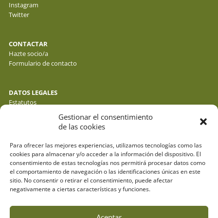
Instagram
Twitter
CONTACTAR
Hazte socio/a
Formulario de contacto
DATOS LEGALES
Estatutos
Política de privacidad de datos
Gestionar el consentimiento
Política de cookies
de las cookies
Aviso legal
Para ofrecer las mejores experiencias, utilizamos tecnologías como las
cookies para almacenar y/o acceder a la información del dispositivo. El
consentimiento de estas tecnologías nos permitirá procesar datos como
el comportamiento de navegación o las identificaciones únicas en este
sitio. No consentir o retirar el consentimiento, puede afectar
negativamente a ciertas características y funciones.
Aceptar