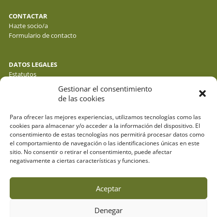
CONTACTAR
Hazte socio/a
Formulario de contacto
DATOS LEGALES
Estatutos
Política de privacidad de datos
Gestionar el consentimiento
Política de cookies
de las cookies
Aviso legal
Para ofrecer las mejores experiencias, utilizamos tecnologías como las
cookies para almacenar y/o acceder a la información del dispositivo. El
consentimiento de estas tecnologías nos permitirá procesar datos como
el comportamiento de navegación o las identificaciones únicas en este
sitio. No consentir o retirar el consentimiento, puede afectar
negativamente a ciertas características y funciones.
Aceptar
Denegar
© fotos : f. y j. gálvez - o. molina y sus autores . webdesign: