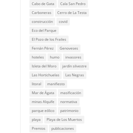
Cabo de Gata
Cala San Pedro
Carboneras
Cerro de La Testa
construcción
covid
Eco del Parque
El Pozo de los Frailes
Fernán Pérez
Genoveses
hoteles
humo
invasores
Isleta del Moro
jardín silvestre
Las Hortichuelas
Las Negras
litoral
manifiesto
Mar de Ágata
masificación
minas Alquife
normativa
parque eólico
patrimonio
playa
Playa de Los Muertos
Premios
publicaciones