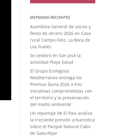
ENTRADAS RECIENTES
Asamblea General de socios y
fiesta de verano 2026 en Casa
rural Campo Feliz, La Boca de
Los Frailes
Se celebró en San José la
actividad Playa Salud
El Grupo Ecologista
Mediterráneo entrega los
Premios Duna 2026 a tres
iniciativas comprometidas con
el territorio y la preservación
del medio ambiente
Un reportaje de El País analiza
la creciente presión urbanística
sobre el Parque Natural Cabo
de Gata-Níjar