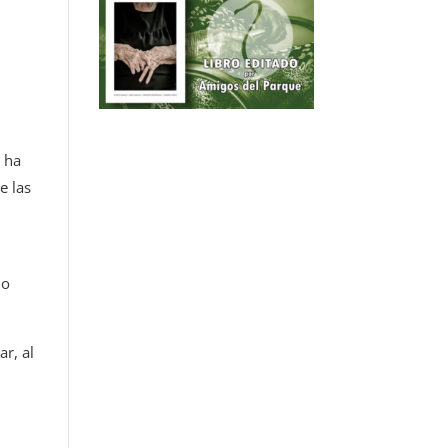
s
s ha
e las
lo
ar, al