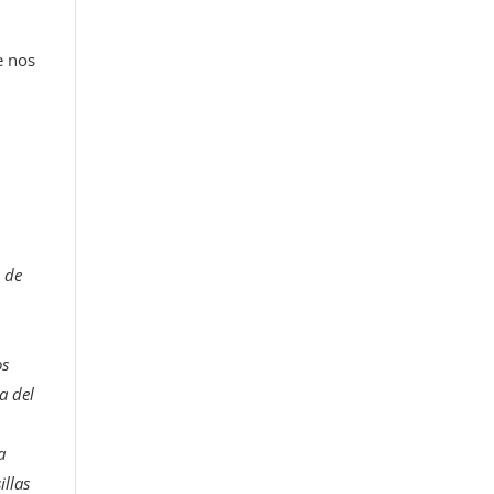
e nos
l de
os
a del
a
illas