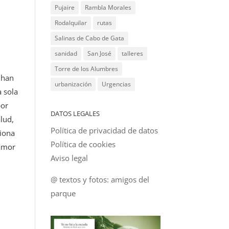
Pujaire
Rambla Morales
Rodalquilar
rutas
Salinas de Cabo de Gata
sanidad
San José
talleres
Torre de los Alumbres
 han
urbanización
Urgencias
a sola
por
DATOS LEGALES
alud,
Política de privacidad de datos
ciona
Política de cookies
lamor
Aviso legal
@ textos y fotos: amigos del
parque