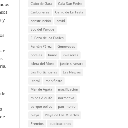
Cabo de Gata
Cala San Pedro
cados
asos
Carboneras
Cerro de La Testa
s y
construcción
covid
Eco del Parque
os
El Pozo de los Frailes
Fernán Pérez
Genoveses
ste
hoteles
humo
invasores
as
Isleta del Moro
jardín silvestre
ria.
Las Hortichuelas
Las Negras
litoral
manifiesto
Mar de Ágata
masificación
 de
minas Alquife
normativa
parque eólico
patrimonio
s
playa
Playa de Los Muertos
 de
Premios
publicaciones