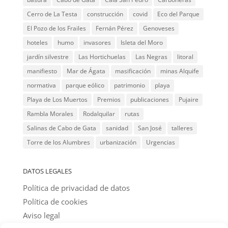
Cerro de La Testa
construcción
covid
Eco del Parque
El Pozo de los Frailes
Fernán Pérez
Genoveses
hoteles
humo
invasores
Isleta del Moro
jardín silvestre
Las Hortichuelas
Las Negras
litoral
manifiesto
Mar de Ágata
masificación
minas Alquife
normativa
parque eólico
patrimonio
playa
Playa de Los Muertos
Premios
publicaciones
Pujaire
Rambla Morales
Rodalquilar
rutas
Salinas de Cabo de Gata
sanidad
San José
talleres
Torre de los Alumbres
urbanización
Urgencias
DATOS LEGALES
Política de privacidad de datos
Política de cookies
Aviso legal