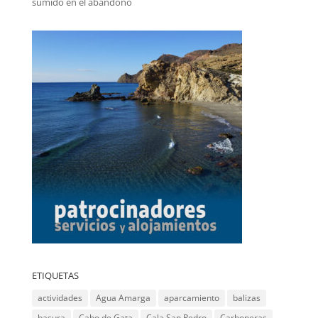
sumido en el abandono
ETIQUETAS
actividades
Agua Amarga
aparcamiento
balizas
basura
Cabo de Gata
Cala San Pedro
Carboneras