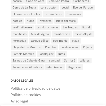
basura
Cabo de Gata
Cala San Pedro
Carboneras
Cerro de La Testa
construcción
covid
Eco del Parque
El Pozo de los Frailes
Fernán Pérez
Genoveses
hoteles
humo
invasores
Isleta del Moro
jardín silvestre
Las Hortichuelas
Las Negras
litoral
manifiesto
Mar de Ágata
masificación
minas Alquife
normativa
parque eólico
patrimonio
playa
Playa de Los Muertos
Premios
publicaciones
Pujaire
Rambla Morales
Rodalquilar
rutas
Salinas de Cabo de Gata
sanidad
San José
talleres
Torre de los Alumbres
urbanización
Urgencias
DATOS LEGALES
Política de privacidad de datos
Política de cookies
Aviso legal