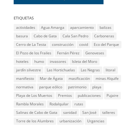
ETIQUETAS
actividades
Agua Amarga
aparcamiento
balizas
basura
Cabo de Gata
Cala San Pedro
Carboneras
Cerro de La Testa
construcción
covid
Eco del Parque
El Pozo de los Frailes
Fernán Pérez
Genoveses
hoteles
humo
invasores
Isleta del Moro
jardín silvestre
Las Hortichuelas
Las Negras
litoral
manifiesto
Mar de Ágata
masificación
minas Alquife
normativa
parque eólico
patrimonio
playa
Playa de Los Muertos
Premios
publicaciones
Pujaire
Rambla Morales
Rodalquilar
rutas
Salinas de Cabo de Gata
sanidad
San José
talleres
Torre de los Alumbres
urbanización
Urgencias