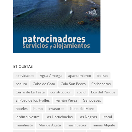
ETIQUETAS
actividades
Agua Amarga
aparcamiento
balizas
basura
Cabo de Gata
Cala San Pedro
Carboneras
Cerro de La Testa
construcción
covid
Eco del Parque
El Pozo de los Frailes
Fernán Pérez
Genoveses
hoteles
humo
invasores
Isleta del Moro
jardín silvestre
Las Hortichuelas
Las Negras
litoral
manifiesto
Mar de Ágata
masificación
minas Alquife