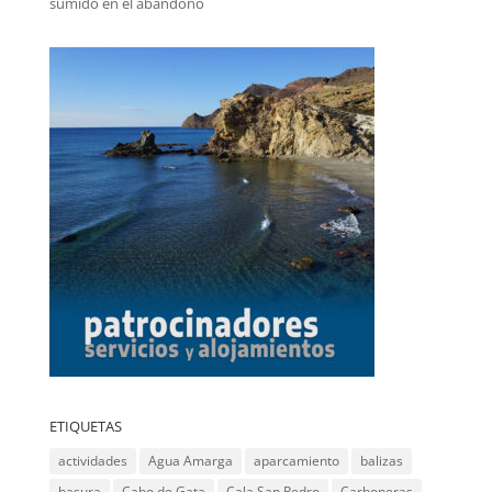
sumido en el abandono
ETIQUETAS
actividades
Agua Amarga
aparcamiento
balizas
basura
Cabo de Gata
Cala San Pedro
Carboneras