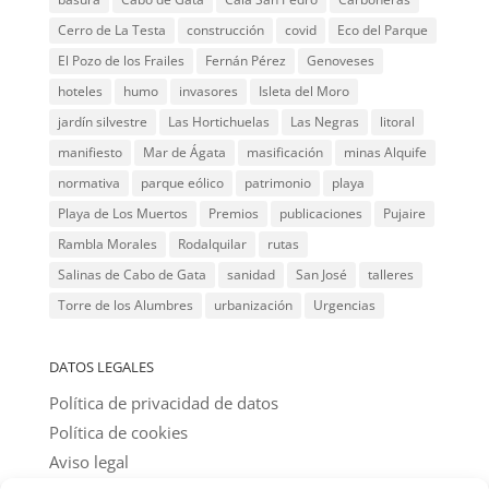
Cerro de La Testa
construcción
covid
Eco del Parque
El Pozo de los Frailes
Fernán Pérez
Genoveses
hoteles
humo
invasores
Isleta del Moro
jardín silvestre
Las Hortichuelas
Las Negras
litoral
manifiesto
Mar de Ágata
masificación
minas Alquife
normativa
parque eólico
patrimonio
playa
Playa de Los Muertos
Premios
publicaciones
Pujaire
Rambla Morales
Rodalquilar
rutas
Salinas de Cabo de Gata
sanidad
San José
talleres
Torre de los Alumbres
urbanización
Urgencias
DATOS LEGALES
Política de privacidad de datos
Política de cookies
Aviso legal