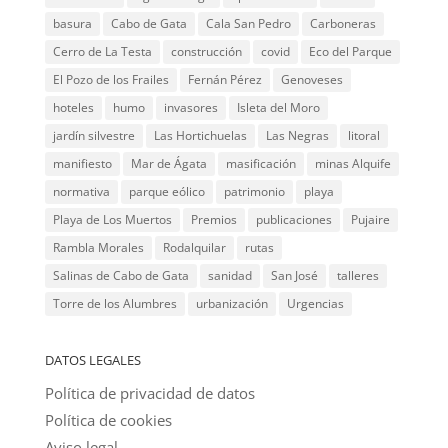
basura
Cabo de Gata
Cala San Pedro
Carboneras
Cerro de La Testa
construcción
covid
Eco del Parque
El Pozo de los Frailes
Fernán Pérez
Genoveses
hoteles
humo
invasores
Isleta del Moro
jardín silvestre
Las Hortichuelas
Las Negras
litoral
manifiesto
Mar de Ágata
masificación
minas Alquife
normativa
parque eólico
patrimonio
playa
Playa de Los Muertos
Premios
publicaciones
Pujaire
Rambla Morales
Rodalquilar
rutas
Salinas de Cabo de Gata
sanidad
San José
talleres
Torre de los Alumbres
urbanización
Urgencias
DATOS LEGALES
Política de privacidad de datos
Política de cookies
Aviso legal