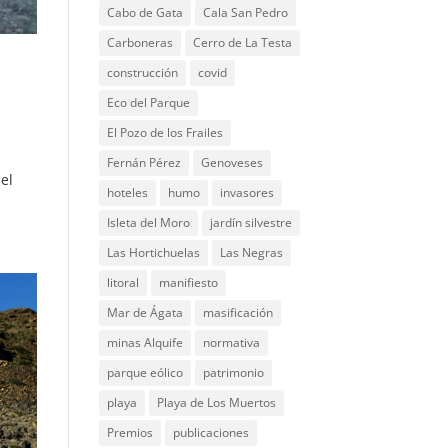
Cabo de Gata
Cala San Pedro
Carboneras
Cerro de La Testa
construcción
covid
Eco del Parque
El Pozo de los Frailes
Fernán Pérez
Genoveses
el
hoteles
humo
invasores
Isleta del Moro
jardín silvestre
Las Hortichuelas
Las Negras
litoral
manifiesto
Mar de Ágata
masificación
minas Alquife
normativa
parque eólico
patrimonio
playa
Playa de Los Muertos
Premios
publicaciones