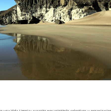
r una Vida Limpia» suscrito por veintitrés colectivos u organizacio