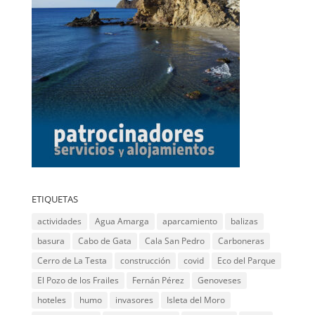
ETIQUETAS
actividades
Agua Amarga
aparcamiento
balizas
basura
Cabo de Gata
Cala San Pedro
Carboneras
Cerro de La Testa
construcción
covid
Eco del Parque
El Pozo de los Frailes
Fernán Pérez
Genoveses
hoteles
humo
invasores
Isleta del Moro