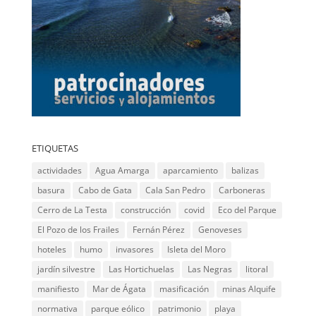
ETIQUETAS
actividades
Agua Amarga
aparcamiento
balizas
basura
Cabo de Gata
Cala San Pedro
Carboneras
Cerro de La Testa
construcción
covid
Eco del Parque
El Pozo de los Frailes
Fernán Pérez
Genoveses
hoteles
humo
invasores
Isleta del Moro
jardín silvestre
Las Hortichuelas
Las Negras
litoral
manifiesto
Mar de Ágata
masificación
minas Alquife
normativa
parque eólico
patrimonio
playa