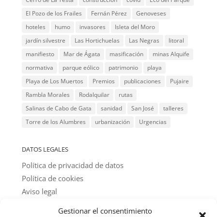
El Pozo de los Frailes
Fernán Pérez
Genoveses
hoteles
humo
invasores
Isleta del Moro
jardín silvestre
Las Hortichuelas
Las Negras
litoral
manifiesto
Mar de Ágata
masificación
minas Alquife
normativa
parque eólico
patrimonio
playa
Playa de Los Muertos
Premios
publicaciones
Pujaire
Rambla Morales
Rodalquilar
rutas
Salinas de Cabo de Gata
sanidad
San José
talleres
Torre de los Alumbres
urbanización
Urgencias
DATOS LEGALES
Política de privacidad de datos
Política de cookies
Aviso legal
Gestionar el consentimiento
@ textos y fotos: amigos del parque