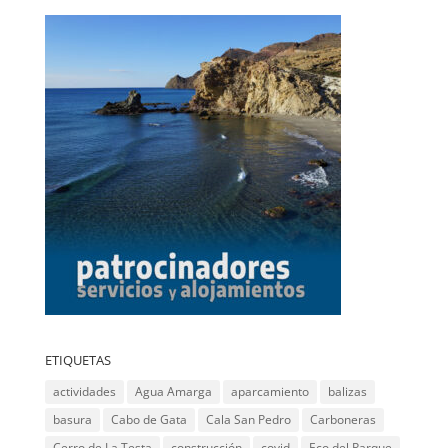
ETIQUETAS
actividades
Agua Amarga
aparcamiento
balizas
basura
Cabo de Gata
Cala San Pedro
Carboneras
Cerro de La Testa
construcción
covid
Eco del Parque