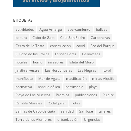
ETIQUETAS
actividades
Agua Amarga
aparcamiento
balizas
basura
Cabo de Gata
Cala San Pedro
Carboneras
Cerro de La Testa
construcción
covid
Eco del Parque
El Pozo de los Frailes
Fernán Pérez
Genoveses
hoteles
humo
invasores
Isleta del Moro
jardín silvestre
Las Hortichuelas
Las Negras
litoral
manifiesto
Mar de Ágata
masificación
minas Alquife
normativa
parque eólico
patrimonio
playa
Playa de Los Muertos
Premios
publicaciones
Pujaire
Rambla Morales
Rodalquilar
rutas
Salinas de Cabo de Gata
sanidad
San José
talleres
Torre de los Alumbres
urbanización
Urgencias